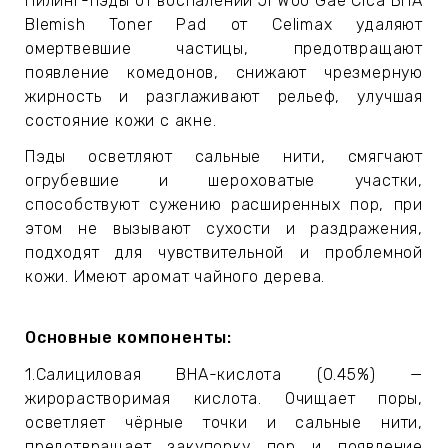
Пилинг-пэды от воспалений Ji Woo Gae Cica BHA
ЕВЫЕ
Blemish Toner Pad от Celimax удаляют
омертвевшие частицы, предотвращают
появление комедонов, снижают чрезмерную
НЫЕ
жирность и разглаживают рельеф, улучшая
состояние кожи с акне.
Пэды осветляют сальные нити, смягчают
МАСКИ
огрубевшие и шероховатые участки,
способствуют сужению расширенных пор, при
СТЫ И
этом не вызывают сухости и раздражения,
подходят для чувствительной и проблемной
кожи. Имеют аромат чайного дерева.
ХИМИЯ
Основные компоненты:
 ТЕЙПЫ
1.Салициловая BHA-кислота (0.45%) —
жирорастворимая кислота. Очищает поры,
keyboard_arrow_right
осветляет чёрные точки и сальные нити,
предотвращает закупорку пор и появление