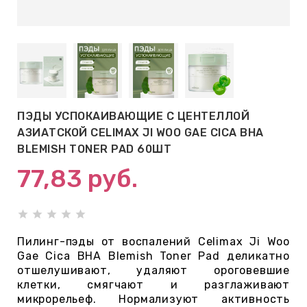
АБЫ ДЛЯ
 КРЕМЫ
ВОКРУГ
ПЭДЫ УСПОКАИВАЮЩИЕ С ЦЕНТЕЛЛОЙ
 ПАТЧИ
АЗИАТСКОЙ CELIMAX JI WOO GAE CICA BHA
ВОКРУГ
BLEMISH TONER PAD 60ШТ
77,83
руб.
keyboard_arrow_right
Е
,КОНДИЦИОНЕРЫ,
Пилинг-пэды от воспалений
Celimax
Ji Woo
Gae Cica BHA Blemish Toner Pad деликатно
отшелушивают, удаляют ороговевшие
клетки, смягчают и разглаживают
ОНАЛЬНЫЙ
микрорельеф. Нормализуют активность
ОЛОСАМИ