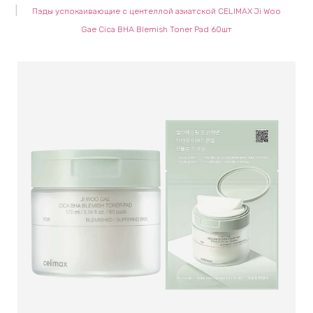
Пэды успокаивающие с центеллой азиатской CELIMAX Ji Woo
keyboard_arrow_right
Е
Gae Cica BHA Blemish Toner Pad 60шт
,
keyboard_arrow_right
 КРЕМЫ
Е
И
 КРЕМЫ
 ЗОНЫ
Е
ЭНЗИМНЫЕ