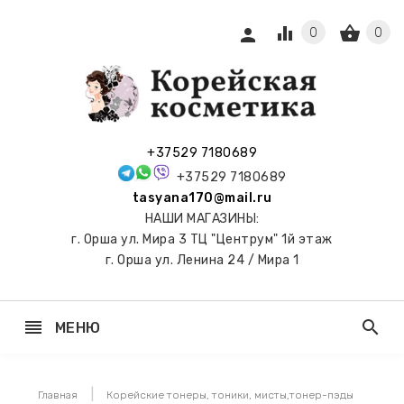
equalizer
shopping_basket
person
0
0
СЫ И
ПОДАРКИ
 С
+37529 7180689
АМИ
+37529 7180689
tasyana170@mail.ru
keyboard_arrow_right
Е
НАШИ МАГАЗИНЫ:
И И
г. Орша ул. Мира 3 ТЦ "Центрум" 1й этаж
ЬНЫЕ
г. Орша ул. Ленина 24 / Мира 1
reorder
search
МЕНЮ
keyboard_arrow_right
 ТОНЕРЫ,
НЕР-ПЭДЫ
Главная
Корейские тонеры, тоники, мисты,тонер-пэды