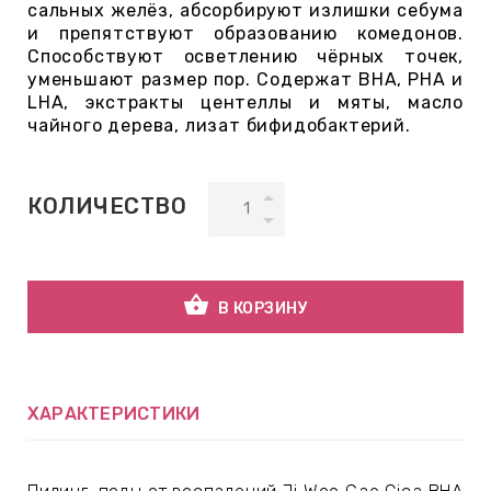
сальных желёз, абсорбируют излишки себума
и препятствуют образованию комедонов.
Способствуют осветлению чёрных точек,
ВНАЯ
уменьшают размер пор. Содержат BHA, PHA и
А
LHA, экстракты центеллы и мяты, масло
чайного дерева, лизат бифидобактерий.
ЕМЫ,
УДРЫ
КОЛИЧЕСТВО
ОТ
shopping_basket
В КОРЗИНУ
УБАМИ
ЩИТНЫЕ
ХАРАКТЕРИСТИКИ