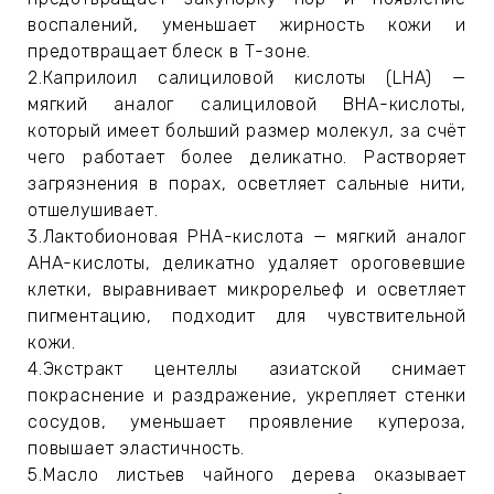
ИН
воспалений, уменьшает жирность кожи и
предотвращает блеск в Т-зоне.
ДЛЯ
2.Каприлоил салициловой кислоты (LHA) —
мягкий аналог салициловой BHA-кислоты,
который имеет больший размер молекул, за счёт
keyboard_arrow_right
чего работает более деликатно. Растворяет
ИЯ
загрязнения в порах, осветляет сальные нити,
отшелушивает.
3.Лактобионовая PHA-кислота — мягкий аналог
AHA-кислоты, деликатно удаляет ороговевшие
keyboard_arrow_right
клетки, выравнивает микрорельеф и осветляет
пигментацию, подходит для чувствительной
кожи.
4.Экстракт центеллы азиатской снимает
покраснение и раздражение, укрепляет стенки
сосудов, уменьшает проявление купероза,
повышает эластичность.
5.Масло листьев чайного дерева оказывает